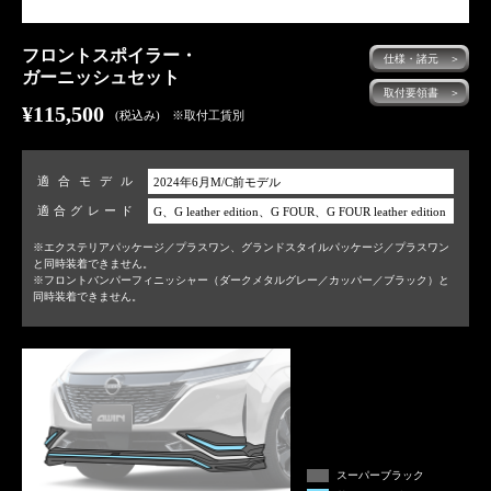
フロントスポイラー・
仕様・諸元 ＞
ガーニッシュセット
取付要領書 ＞
¥115,500
(税込み) ※取付工賃別
適合モデル
2024年6月M/C前モデル
適合グレード
G、G leather edition、G FOUR、G FOUR leather edition
※エクステリアパッケージ／プラスワン、グランドスタイルパッケージ／プラスワン
と同時装着できません。
※フロントバンパーフィニッシャー（ダークメタルグレー／カッパー／ブラック）と
同時装着できません。
スーパーブラック