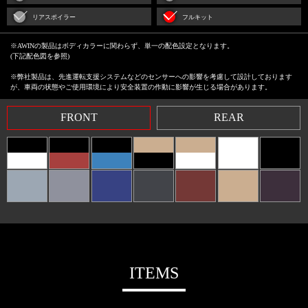
リアスポイラー
フルキット
※AWINの製品はボディカラーに関わらず、単一の配色設定となります。
(下記配色図を参照)
※弊社製品は、先進運転支援システムなどのセンサーへの影響を考慮して設計しております
が、車両の状態やご使用環境により安全装置の作動に影響が生じる場合があります。
FRONT
REAR
ITEMS