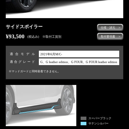
サイドスポイラー
仕様・諸元 ＞
¥93,500
(税込み) ※取付工賃別
取付要領書 ＞
適合モデル
2021年6月M/C-
適合グレード
G、G leather edition、G FOUR、G FOUR leather edition
※マッドガードと同時装着できません。
スーパーブラック
サテンシルバー