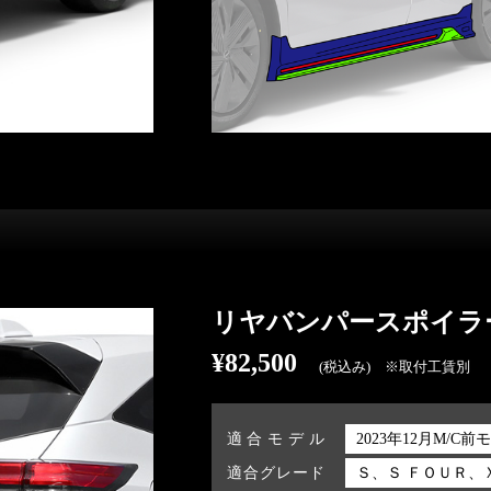
リヤバンパースポイラ
¥82,500
(税込み) ※取付工賃別
適合モデル
2023年12月M/C前
適合グレード
Ｓ、Ｓ ＦＯＵＲ、