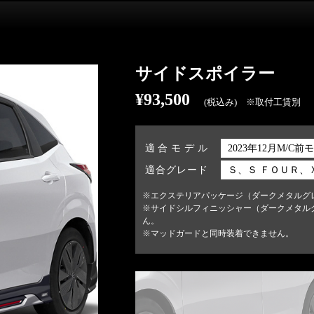
サイドスポイラー
¥93,500
(税込み) ※取付工賃別
適合モデル
2023年12月M/C前
適合グレード
Ｓ、Ｓ ＦＯＵＲ、
※エクステリアパッケージ（ダークメタルグ
※サイドシルフィニッシャー（ダークメタル
ん。
※マッドガードと同時装着できません。