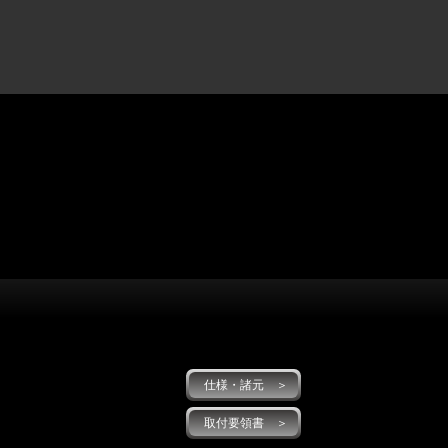
仕様・諸元 ＞
取付要領書 ＞