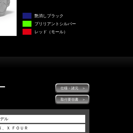
艶消しブラック
ブリリアントシルバー
レッド（モール）
ー
仕様・諸元 ＞
取付要領書 ＞
モデル
Ｘ、Ｘ ＦＯＵＲ