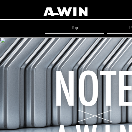
Top
P