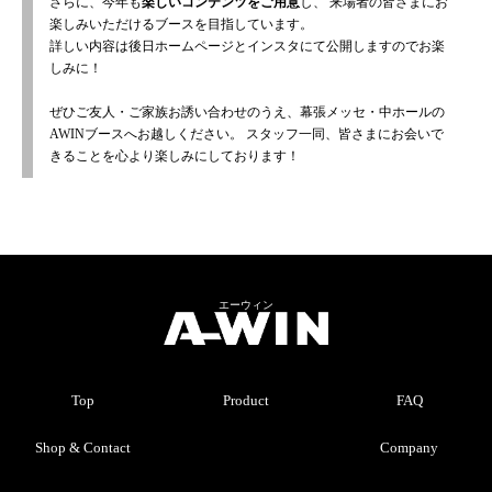
さらに、今年も
楽しいコンテンツをご用意
し、
来場者の皆さまにお
楽しみいただけるブースを目指しています。
詳しい内容は後日ホームページとインスタにて公開しますのでお楽
しみに！
ぜひご友人・ご家族お誘い合わせのうえ、幕張メッセ・中ホールの
AWINブースへお越しください。
スタッフ一同、皆さまにお会いで
きることを心より楽しみにしております！
エーウィン
Top
Product
FAQ
Shop & Contact
Company